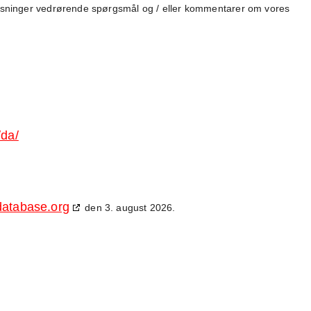
lysninger vedrørende spørgsmål og / eller kommentarer om vores
/da/
database.org
den 3. august 2026.
Juridiske spørgsmål