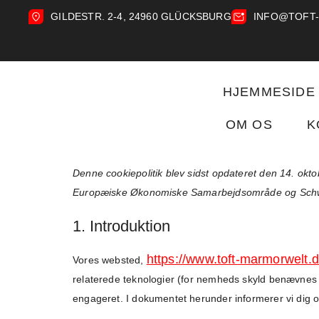
GILDESTR. 2-4, 24960 GLÜCKSBURG
INFO@TOFT
HJEMMESIDE
OM OS
K
Denne cookiepolitik blev sidst opdateret den 14. okt
Europæiske Økonomiske Samarbejdsområde og Schw
1. Introduktion
https://www.toft-marmorwelt.d
Vores websted,
relaterede teknologier (for nemheds skyld benævnes al
engageret. I dokumentet herunder informerer vi dig o