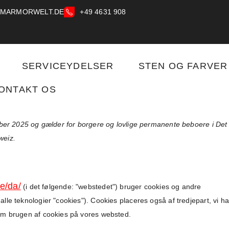
-MARMORWELT.DE
+49 4631 908
SERVICEYDELSER
STEN OG FARVER
ONTAKT OS
ober 2025 og gælder for borgere og lovlige permanente beboere i Det
eiz.
e/da/
(i det følgende: "webstedet") bruger cookies og andre
le teknologier "cookies"). Cookies placeres også af tredjepart, vi ha
m brugen af ​​cookies på vores websted.