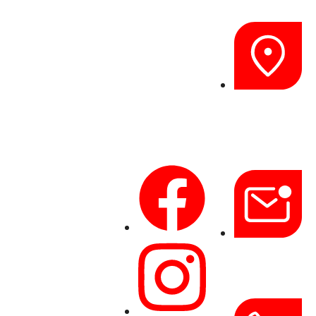
Rechtliches
Startseite
Leistungen
Impressum
Steine & Farben
Datenschutzerklärung
Fliesen
GILDESTR.
Social
Projekte
2-4, 24960
Media
Über uns
GLÜCKSBUR
Kontakt
Downloads
B2B
INFO@TOFT-
MARMORWEL