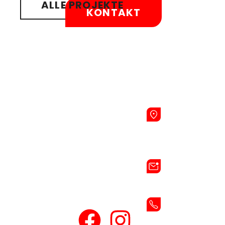
ALLE PROJEKTE
KONTAKT
Übersicht
Kontakt
Rechtliches
Startseite
GILDESTR. 2-
4, 24960
Leistungen
Impressum
GLÜCKSBUR
Steine &
Datenschutzerklärung
Farben
INFO@TOFT-
Social
Fliesen
MARMORWELT
Media
Projekte
+49 4631
Über uns
908
Kontakt