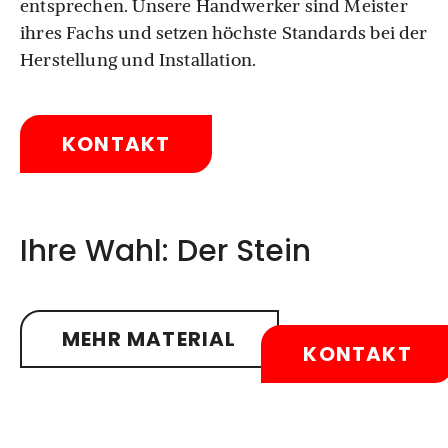
entsprechen. Unsere Handwerker sind Meister
ihres Fachs und setzen höchste Standards bei der
Herstellung und Installation.
KONTAKT
Ihre Wahl: Der Stein
Juparana Columbo India
Jura Gelb (Marmor)
Paradiso Classico
Imperial White
Coffee Brown
Star Galaxy
MEHR MATERIAL
KONTAKT