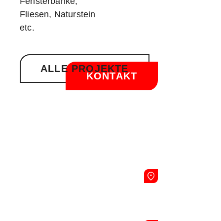
Fensterbänke,
Fliesen, Naturstein
etc.
ALLE PROJEKTE
KONTAKT
Übersicht
Kontakt
Rechtliches
Startseite
GILDESTR. 2
4, 24960
Leistungen
Impressum
GLÜCKSBUR
Steine & Farben
Datenschutzerklärung